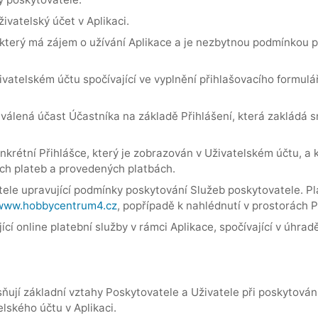
živatelský účet v Aplikaci.
, který má zájem o užívání Aplikace a je nezbytnou podmínkou 
vatelském účtu spočívající ve vyplnění přihlašovacího formulář
válená účast Účastníka na základě Přihlášení, která zakládá 
nkrétní Přihlášce, který je zobrazován v Uživatelském účtu, a
ech plateb a provedených platbách.
le upravující podmínky poskytování Služeb poskytovatele. Plat
/www.hobbycentrum4.cz
, popřípadě k nahlédnutí v prostorách 
ící online platební služby v rámci Aplikace, spočívající v úhr
ují základní vztahy Poskytovatele a Uživatele při poskytován
lského účtu v Aplikaci.