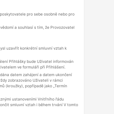
y poskytovatele pro sebe osobně nebo pro
vědomí a souhlasí s tím, že Provozovatel
sl uzavřít konkrétní smluvní vztah k
álení Přihlášky bude Uživatel informován
atelem ve formuláři při Přihlášení.
e dána datem zahájení a datem ukončení
vždy zobrazováno Uživateli v rámci
mů (kroužky), popřípadě jako „Termín
vaznými ustanoveními Vnitřního řádu
ončit smluvní vztah i během trvání V tomto