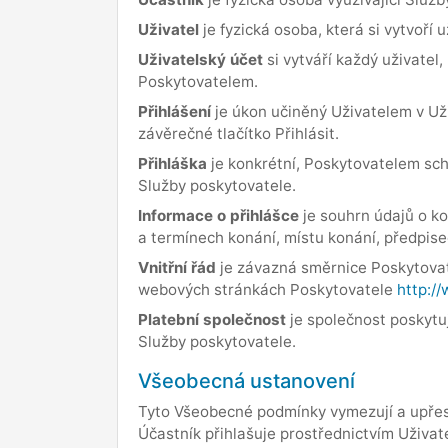
Uživatel
je fyzická osoba, která si vytvoří u
Uživatelský účet
si vytváří každý uživatel
Poskytovatelem.
Přihlášení
je úkon učiněný Uživatelem v Uži
závěrečné tlačítko Přihlásit.
Přihláška
je konkrétní, Poskytovatelem sch
Služby poskytovatele.
Informace o přihlášce
je souhrn údajů o ko
a termínech konání, místu konání, předpis
Vnitřní řád
je závazná směrnice Poskytovate
webových stránkách Poskytovatele
http:/
Platební společnost
je společnost poskytuj
Služby poskytovatele.
Všeobecná ustanovení
Tyto Všeobecné podmínky vymezují a upřesň
Účastník přihlašuje prostřednictvím Uživate