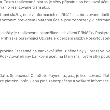
. Takto realizovaná platba je vždy připsána na bankovní účet 
ván o realizované transakci.
ební služby, není v Informacích o přihlášce zobrazováno tlačí
bankovním převodem (platební údaje jsou zobrazeny v Informaci
ihlášky je realizováno okamžikem schválení Přihlášky Poskyt
Přihláška opravňující Uživatele k čerpání služby Poskytovatel
robíhají zásadně na bankovní účet, z něhož byly uhrazeny. Nen
el Poskytovateli jiný bankovní účet, na který mají být vratky po
te. Společnost ComGate Payments, a.s., je licencovaná Plate
rze platební bránu jsou plně zabezpečeny a veškeré informace j