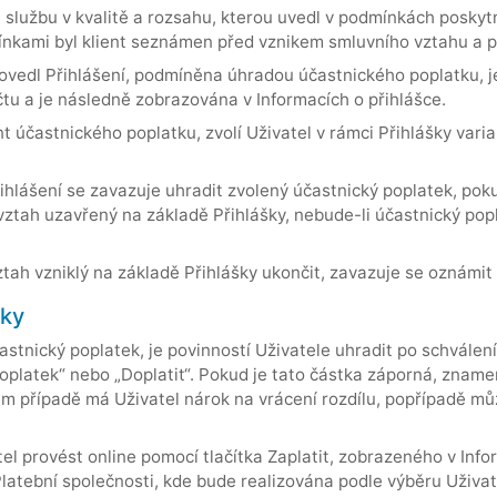
službu v kvalitě a rozsahu, kterou uvedl v podmínkách poskytn
nkami byl klient seznámen před vznikem smluvního vztahu a po
 provedl Přihlášení, podmíněna úhradou účastnického poplatku, 
tu a je následně zobrazována v Informacích o přihlášce.
t účastnického poplatku, zvolí Uživatel v rámci Přihlášky vari
ihlášení se zavazuje uhradit zvolený účastnický poplatek, pok
vztah uzavřený na základě Přihlášky, nebude-li účastnický po
vztah vzniklý na základě Přihlášky ukončit, zavazuje se oznámi
nky
častnický poplatek, je povinností Uživatele uhradit po schvále
oplatek“ nebo „Doplatit“. Pokud je tato částka záporná, znamená
 případě má Uživatel nárok na vrácení rozdílu, popřípadě můž
 provést online pomocí tlačítka Zaplatit, zobrazeného v Infor
atební společnosti, kde bude realizována podle výběru Uživat