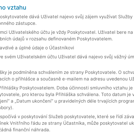
ího vztahu
Poskytovatele dává Uživatel najevo svůj zájem využívat Služb
konného zástupce.
ci Uživatelského účtu je vždy Poskytovatel. Uživatel bere na 
obních údajů v rozsahu definovaném Poskytovatelem.
ravdivé a úplné údaje o Účastníkovi
ve svém Uživatelském účtu Uživatel dává najevo svůj vážný úmy
ášky je podmíněna schválením ze strany Poskytovatele. O schv
ích o přihlášce a současně e-mailem na adresu uvedenou Uživ
 Přihlášky Poskytovatelem. Doba účinnosti smluvního vztahu j
tovatele, pro kterou byla Přihláška schválena. Toto datum je 
ení“ a „Datum ukončení“ u pravidelných déle trvajících progra
ábory).
 spočívá v poskytování Služeb poskytovatele, které se řídí zá
nek Vnitřního řádu ze strany Účastníka, může poskytovatel uk
 žádná finanční náhrada.