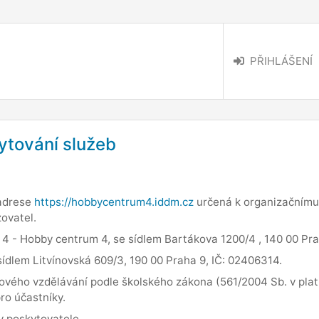
PŘIHLÁŠENÍ
tování služeb
 adrese
https://hobbycentrum4.iddm.cz
určená k organizačnímu 
zovatel.
4 - Hobby centrum 4, se sídlem Bartákova 1200/4 , 140 00 Pra
sídlem Litvínovská 609/3, 190 00 Praha 9, IČ: 02406314.
ového vzdělávání podle školského zákona (561/2004 Sb. v pla
ro účastníky.
by poskytovatele.