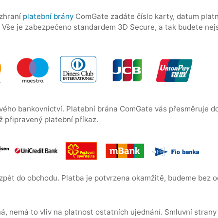
ozhraní
platební brány
ComGate zadáte číslo karty, datum platnos
 Vše je zabezpečeno standardem 3D Secure, a tak budete nejs
ového bankovnictví. Platební brána ComGate vás přesměruje d
ž připravený platební příkaz.
pět do obchodu. Platba je potvrzena okamžitě, budeme bez od
á, nemá to vliv na platnost ostatních ujednání. Smluvní strany