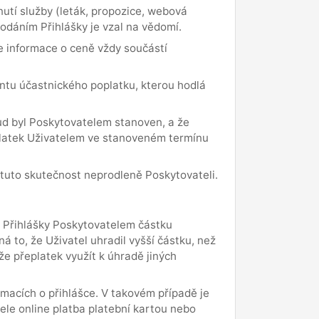
utí služby (leták, propozice, webová
dáním Přihlášky je vzal na vědomí.
je informace o ceně vždy součástí
antu účastnického poplatku, kterou hodlá
ud byl Poskytovatelem stanoven, a že
platek Uživatelem ve stanoveném termínu
t tuto skutečnost neprodleně Poskytovateli.
ní Přihlášky Poskytovatelem částku
 to, že Uživatel uhradil vyšší částku, než
e přeplatek využít k úhradě jiných
macích o přihlášce. V takovém případě je
ele online platba platební kartou nebo