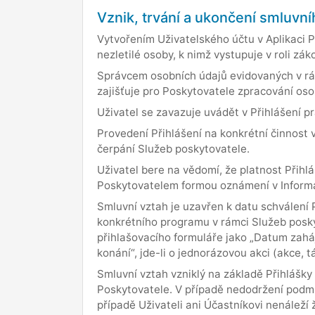
Vznik, trvání a ukončení smluvn
Vytvořením Uživatelského účtu v Aplikaci 
nezletilé osoby, k nimž vystupuje v roli zá
Správcem osobních údajů evidovaných v rám
zajišťuje pro Poskytovatele zpracování os
Uživatel se zavazuje uvádět v Přihlášení p
Provedení Přihlášení na konkrétní činnost 
čerpání Služeb poskytovatele.
Uživatel bere na vědomí, že platnost Přihl
Poskytovatelem formou oznámení v Informac
Smluvní vztah je uzavřen k datu schválení
konkrétního programu v rámci Služeb posky
přihlašovacího formuláře jako „Datum zaháj
konání“, jde-li o jednorázovou akci (akce, t
Smluvní vztah vzniklý na základě Přihlášky
Poskytovatele. V případě nedodržení podmí
případě Uživateli ani Účastníkovi nenáleží