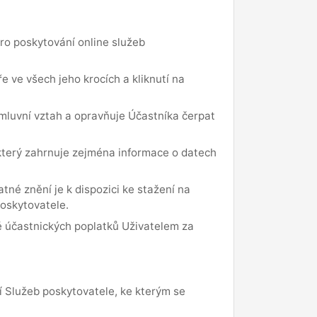
pro poskytování online služeb
e ve všech jeho krocích a kliknutí na
smluvní vztah a opravňuje Účastníka čerpat
 který zahrnuje zejména informace o datech
né znění je k dispozici ke stažení na
Poskytovatele.
adě účastnických poplatků Uživatelem za
í Služeb poskytovatele, ke kterým se