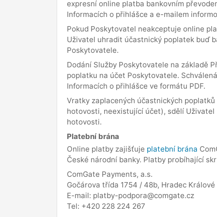
expresní online platba bankovním převodem
Informacích o přihlášce a e-mailem informo
Pokud Poskytovatel neakceptuje online plat
Uživatel uhradit účastnický poplatek buď 
Poskytovatele.
Dodání Služby Poskytovatele na základě Př
poplatku na účet Poskytovatele. Schválená 
Informacích o přihlášce ve formátu PDF.
Vratky zaplacených účastnických poplatků p
hotovosti, neexistující účet), sdělí Uživat
hotovosti.
Platební brána
Online platby zajišťuje
platební brána
ComGa
České národní banky. Platby probíhající sk
ComGate Payments, a.s.
Gočárova třída 1754 / 48b, Hradec Králové
E-mail: platby-podpora@comgate.cz
Tel: +420 228 224 267