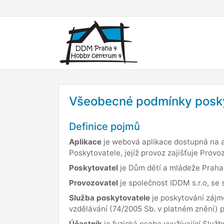
Všeobecné podmínky posky
Definice pojmů
Aplikace
je webová aplikace dostupná na
Poskytovatele, jejíž provoz zajišťuje Provo
Poskytovatel
je Dům dětí a mládeže Praha 
Provozovatel
je společnost IDDM s.r.o, se 
Služba poskytovatele
je poskytování zájm
vzdělávání (74/2005 Sb. v platném znění) p
Účastník
je fyzická osoba využívající Služ